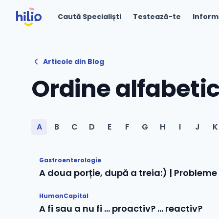
Caută Specialiști
Testează-te
Inform
Articole din Blog
Ordine alfabeti
A
B
C
D
E
F
G
H
I
J
K
Gastroenterologie
A doua porție, după a treia:) | Probleme
HumanCapital
A fi sau a nu fi … proactiv? … reactiv?