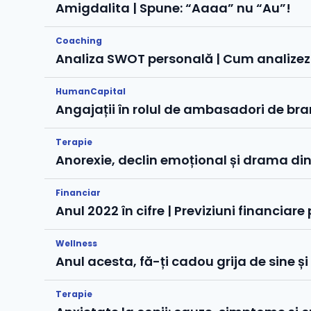
Amigdalita | Spune: “Aaaa” nu “Au”!
Coaching
Analiza SWOT personală | Cum analizez
HumanCapital
Angajații în rolul de ambasadori de brand
Terapie
Anorexie, declin emoțional și drama din 
Financiar
Anul 2022 în cifre | Previziuni financiar
Wellness
Anul acesta, fă-ți cadou grija de sine și
Terapie