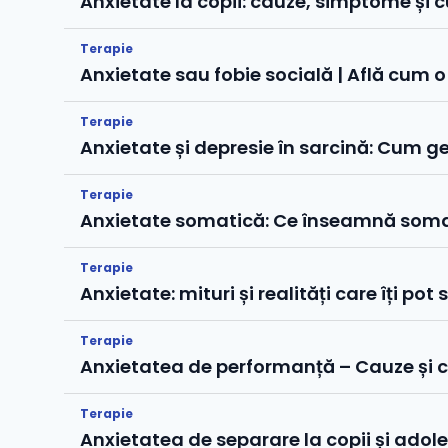
Anxietate la copii: cauze, simptome și cu
Terapie
Anxietate sau fobie socială | Află cum o
Terapie
Anxietate și depresie în sarcină: Cum ge
Terapie
Anxietate somatică: Ce înseamnă soma
Terapie
Anxietate: mituri și realități care îți p
Terapie
Anxietatea de performanță – Cauze și c
Terapie
Anxietatea de separare la copii și adol