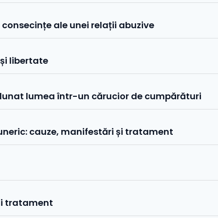
 consecințe ale unei relații abuzive
și libertate
dunat lumea într-un cărucior de cumpărături
uneric: cauze, manifestări și tratament
și tratament