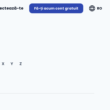
ectează-te
Fă-ți acum cont gratuit
RO
X
Y
Z