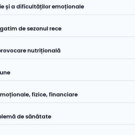
e și a dificultăților emoționale
gatim de sezonul rece
provocare nutrițională
iune
emoționale, fizice, financiare
roblemă de sănătate