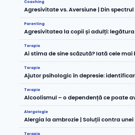
Coaching
Agresivitate vs. Aversiune | Din spectru
Parenting
Agresivitatea la copii și adulți: legătu
Terapie
Ai stima de sine scăzută? Iată cele mai
Terapie
Ajutor psihologic în depresie: identific
Terapie
Alcoolismul – o dependență ce poate ave
Alergologie
Alergia la ambrozie | Soluții contra unei 
Terapie