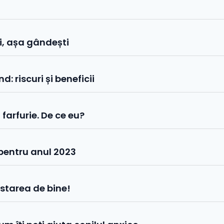
i, așa gândești
: riscuri și beneficii
farfurie. De ce eu?
e pentru anul 2023
 starea de bine!