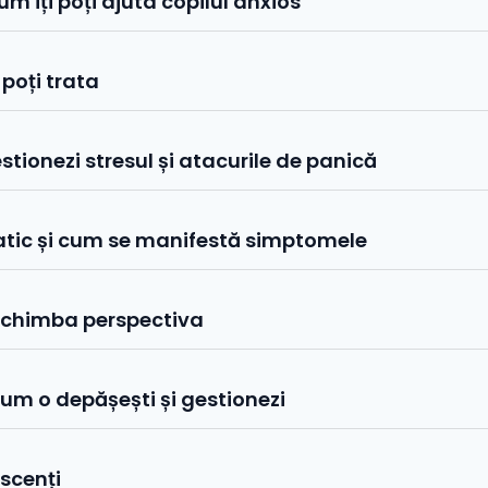
m îți poți ajuta copilul anxios
 poți trata
stionezi stresul și atacurile de panică
tic și cum se manifestă simptomele
ot schimba perspectiva
um o depășești și gestionezi
escenți