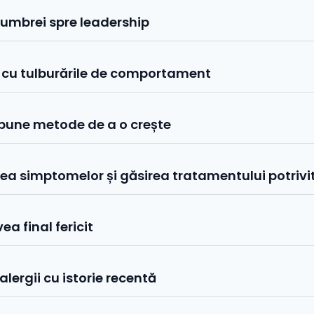
l umbrei spre leadership
ra cu tulburările de comportament
 bune metode de a o crește
area simptomelor și găsirea tratamentului potrivi
a final fericit
alergii cu istorie recentă