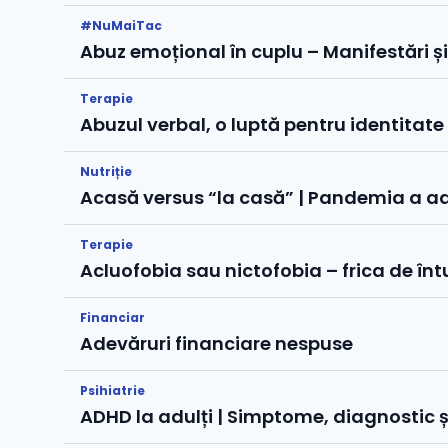
#NuMaiTac
Abuz emoțional în cuplu – Manifestări și
Terapie
Abuzul verbal, o luptă pentru identitate 
Nutriție
Acasă versus “la casă” | Pandemia a a
Terapie
Acluofobia sau nictofobia – frica de înt
Financiar
Adevăruri financiare nespuse
Psihiatrie
ADHD la adulți | Simptome, diagnostic 