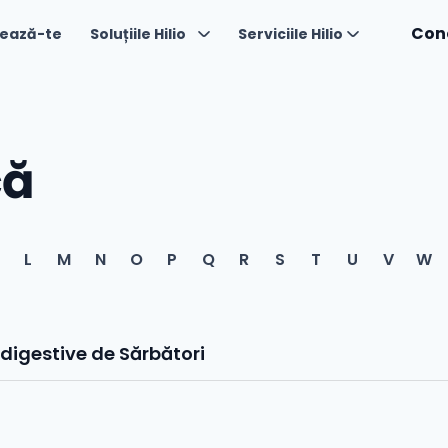
Con
ează-te
Soluțiile Hilio
Serviciile Hilio
că
L
M
N
O
P
Q
R
S
T
U
V
W
 digestive de Sărbători