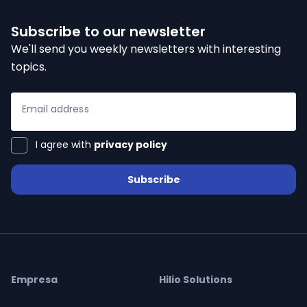
Subscribe to our newsletter
We'll send you weekly newsletters with interesting
topics.
Email address
I agree with
privacy policy
ialists
Subscribe
n Hub
Empresa
Hilio Solutions
ices