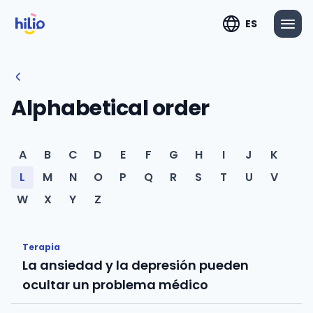
ES
Alphabetical order
A
B
C
D
E
F
G
H
I
J
K
L
M
N
O
P
Q
R
S
T
U
V
W
X
Y
Z
Terapia
La ansiedad y la depresión pueden
ocultar un problema médico