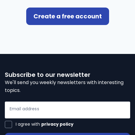
Create a free account
Subscribe to our newsletter
We'll send you weekly newsletters with interesting
topics.
ialists
Email address
I agree with
privacy policy
n Hub