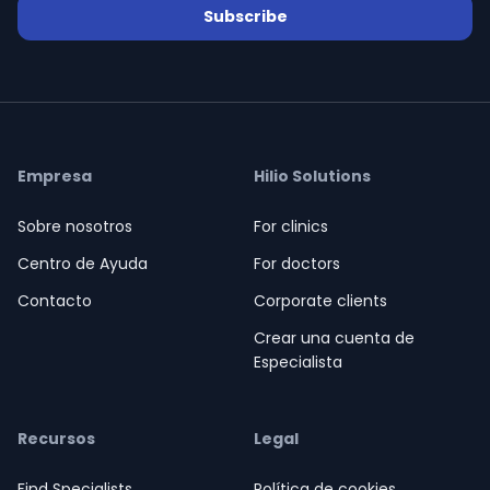
Subscribe
ices
Empresa
Hilio Solutions
e Ayuda
Sobre nosotros
For clinics
Centro de Ayuda
For doctors
Contacto
Corporate clients
Crear una cuenta de
Especialista
Recursos
Legal
Find Specialists
Política de cookies