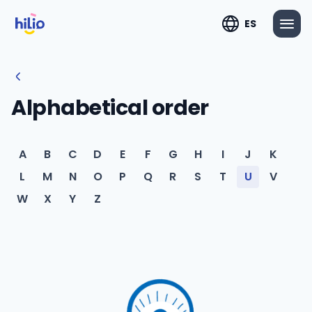
ES
Alphabetical order
A
B
C
D
E
F
G
H
I
J
K
L
M
N
O
P
Q
R
S
T
U
V
W
X
Y
Z