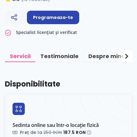
Programeaza-te
Specialist licențiat și verificat
chevron_right
Servicii
Testimoniale
Despre mine
Disponibilitate
Sedinta online sau într-o locație fizică
Preț de la
250 RON
187.5 RON