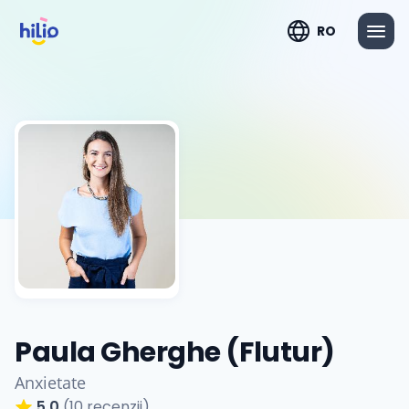
RO
Paula Gherghe (Flutur)
Anxietate
5.0
(10 recenzii)