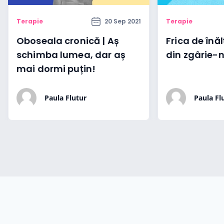
Terapie
20 Sep 2021
Terapie
Oboseala cronică | Aș
Frica de înăl
schimba lumea, dar aș
din zgârie-n
mai dormi puțin!
Paula Flutur
Paula Fl