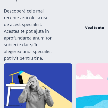
Descoperă cele mai
recente articole scrise
de acest specialist.
cialiști
Vezi toate
Acestea te pot ajuta în
aprofundarea anumitor
-te
subiecte dar și în
alegerea unui specialist
ză-te
potrivit pentru tine.
Hilio
ă