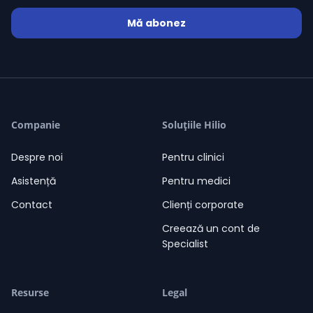
Mă abonez
Paula Gherghe (Flutur)
/ 10 Evaluări
star
star
star
star
star
09-08-2026
Paula Gherghe (Flutur)
12:05
Salut. Sunt aici să te ajut!
12:05
Companie
Soluțiile Hilio
Despre noi
Pentru clinici
Asistență
Pentru medici
Contact
Clienți corporate
Creează un cont de
Specialist
Resurse
Legal