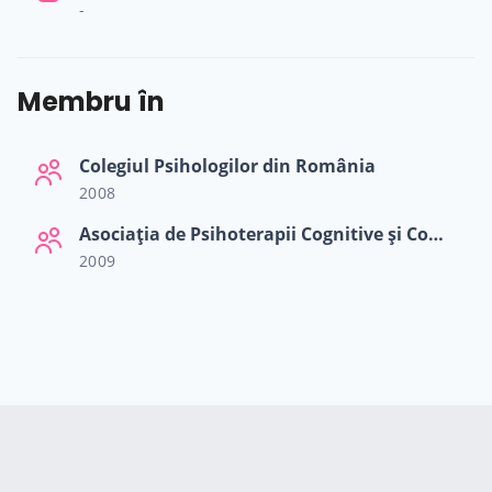
-
Membru în
Colegiul Psihologilor din România
cialiști
2008
-te
Asociația de Psihoterapii Cognitive și Comportamentale din România
2009
ză-te
Hilio