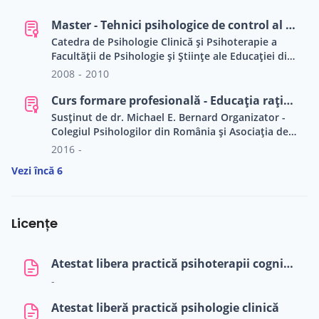
Master - Tehnici psihologice de control al comportamentului și dezvoltarea potențialului uman
Catedra de Psihologie Clinică și Psihoterapie a
Facultății de Psihologie și Științe ale Educației din
cadrul Universității Babeș-Bolyai - Cluj.
2008 - 2010
Curs formare profesională - Educația rațional-emotivă: aplicații în context școlar și clinic
Susținut de dr. Michael E. Bernard Organizator -
Colegiul Psihologilor din România și Asociația de
Psihoterapii Cognitive și Comportamentale din
2016 -
România, București (România)
Vezi încă 6
Licențe
Atestat libera practică psihoterapii cognitive și comportametnale
-
Atestat liberă practică psihologie clinică