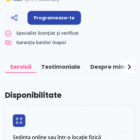
Programeaza-te
Specialist licențiat și verificat
Garanția banilor înapoi
chevron_right
Servicii
Testimoniale
Despre mine
Disponibilitate
Sedinta online sau într-o locație fizică