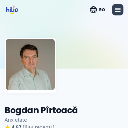
RO
Bogdan Pîrtoacă
Anxietate
4.97
(1144 recenzii)