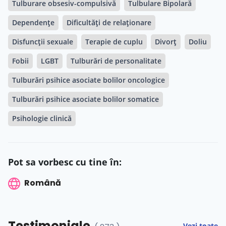
Tulburare obsesiv-compulsivă
Tulbulare Bipolară
Dependențe
Dificultăți de relaționare
Disfuncții sexuale
Terapie de cuplu
Divorț
Doliu
Fobii
LGBT
Tulburări de personalitate
Tulburări psihice asociate bolilor oncologice
Tulburări psihice asociate bolilor somatice
Psihologie clinică
Pot sa vorbesc cu tine în:
Română
Testimoniale
Vezi toate