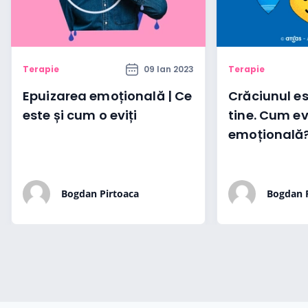
Terapie
09 Ian 2023
Terapie
Epuizarea emoțională | Ce
Crăciunul es
este și cum o eviți
tine. Cum ev
emoțională
Bogdan Pirtoaca
Bogdan 