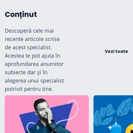
ă
Conținut
Descoperă cele mai
recente articole scrise
de acest specialist.
Vezi toate
Acestea te pot ajuta în
aprofundarea anumitor
subiecte dar și în
alegerea unui specialist
potrivit pentru tine.