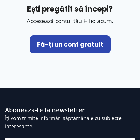
Ești pregătit să începi?
Accesează contul tău Hilio acum.
Fă-ți un cont gratuit
Abonează-te la newsletter
Îți vom trimite informări săptămânale cu subiecte
interesante.
Bogdan Pîrtoacă
/ 1144 Evaluări
star
star
star
star
star_half