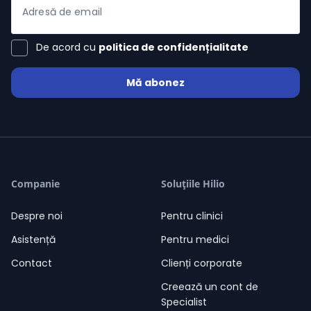
Adresă de email
06-08-2026
Bogdan Pîrtoacă
23:55
Scrie-mi ce te preocupă. Îți voi
răspunde cu atenție, cât mai
curând.
De acord cu
politica de confidențialitate
23:55
Mă abonez
Companie
Soluțiile Hilio
Despre noi
Pentru clinici
Asistență
Pentru medici
Contact
Clienți corporate
Creează un cont de
Specialist