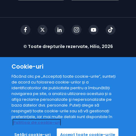
© Toate drepturile rezervate, Hilio, 2026
Cookie-uri
Făcând clic pe „Acceptați toate cookie-urile”, sunteți
de acord cu folosirea cookie-urilor și a
identificatorilor de publicitate pentru a îmbunătăți
navigarea pe site, a analiza utilizarea acestuia și a
afişa reclame personalizate şi nepersonalizate pe
baza datelor dvs. personale. Puteți alege să
De la
respingeți toate cookie-urile sau să vă gestionați
160
+3
RON
preferințele, iar mai multe detalii sunt disponibile în
Politica de cookie-uri
Programează-te
Setări cookie-uri
Accept toate cookie-urile