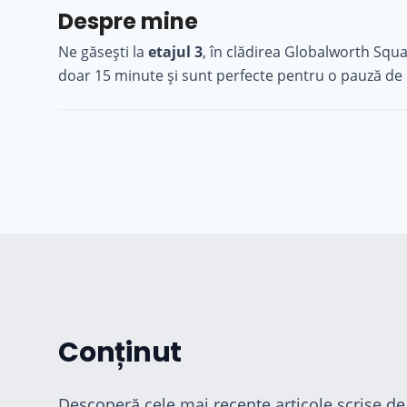
Despre mine
Ne găsești la
etajul 3
, în clădirea Globalworth Squ
doar 15 minute și sunt perfecte pentru o pauză de 
Conținut
Descoperă cele mai recente articole scrise de 