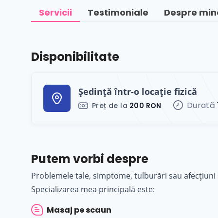
Servicii
Testimoniale
Despre min
Disponibilitate
Ședință într-o locație fizică
Durată
Preț de la
200 RON
Putem vorbi despre
Problemele tale, simptome, tulburări sau afecțiuni 
Specializarea mea principală este:
Masaj pe scaun