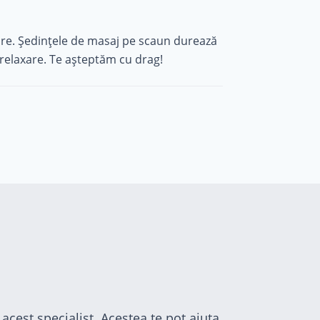
are. Ședințele de masaj pe scaun durează
relaxare. Te așteptăm cu drag!
acest specialist. Acestea te pot ajuta