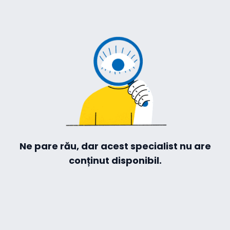
-te
ză-te
Hilio
ă
Ne pare rău, dar acest specialist nu are
conținut disponibil.