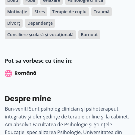
Doliu
Fobii
Relaxare
Psihologie clinică
Motivație
Stres
Terapie de cuplu
Traumă
Divorț
Dependențe
Consiliere școlară și vocațională
Burnout
Pot sa vorbesc cu tine în:
Română
Despre mine
Bun-venit! Sunt psiholog clinician și psihoterapeut
integrativ și ofer ședințe de terapie online și la cabinet.
Am absolvit Facultatea de Psihologie și Științele
Educației specializarea Psihologie, Universitatea din