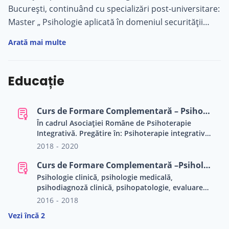
București, continuând cu specializări post-universitare:
Master „ Psihologie aplicată în domeniul securității
naționale”, ; Curs de Formare Profesională Psihologie
Arată mai multe
Clinică și Medicală; Curs de Formare Profesională în
Psihoterapie Integrativă. În ceea ce privește
experiența profesională: lucrez în Cabinetul Individual
Educație
de Psihologie (2015- prezent) ca psiholog clinician
autonom și psihoterapeut cu drept de liberă practică
Curs de Formare Complementară – Psihoterapie integrativă
acreditat de Colegiul Psihologilor din România.
În cadrul Asociației Române de Psihoterapie
Integrativă. Pregătire în: Psihoterapie integrativă,
Proceduri şi tehnici cognitiv-comportamentale,
2018 - 2020
Gestalt-terapie integrativă, Tehnici de hipnoză
ericksoniană, Psihoterapie copil, cuplu și familie,
Curs de Formare Complementară –Psihologie clinică şi medicală - Asociația Smart Psy
Psihoterapie psihanalitică, Tehnici de psiho-
Psihologie clinică, psihologie medicală,
somato-terapie, Terapie individuală și de grup,
psihodiagnoză clinică, psihopatologie, evaluare
Tehnici de dezvoltare personală etc.
psihologică, psihoterapie, psihosomatică, psiho-
2016 - 2018
oncologie
Vezi încă 2