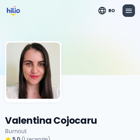
RO
Valentina Cojocaru
Burnout
5.0
(1 recenzie)