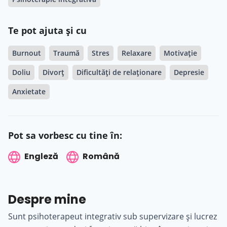
Te pot ajuta și cu
Burnout
Traumă
Stres
Relaxare
Motivație
Doliu
Divorț
Dificultăți de relaționare
Depresie
Anxietate
Pot sa vorbesc cu tine în:
Engleză
Română
Despre mine
Sunt psihoterapeut integrativ sub supervizare și lucrez