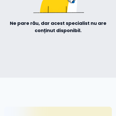
Hilio
Ne pare rău, dar acest specialist nu are
conținut disponibil.
ă