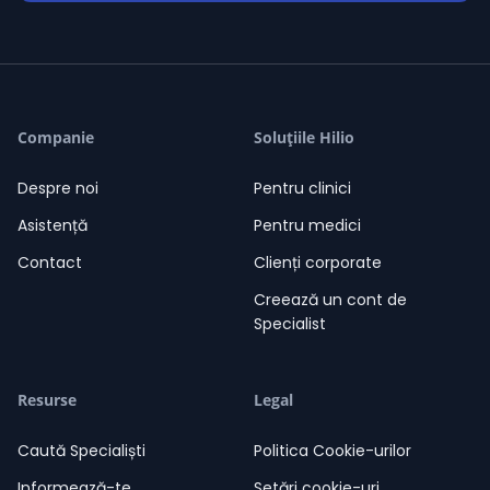
Valentina Cojocaru
Companie
Soluțiile Hilio
/ 1 Evaluări
star
star
star
star
star
08-08-2026
Valentina Cojocaru
05:24
Despre noi
Pentru clinici
Salut. Sunt aici să te ajut!
05:24
Asistență
Pentru medici
Contact
Clienți corporate
Creează un cont de
Specialist
Resurse
Legal
Caută Specialiști
Politica Cookie-urilor
Informează-te
Setări cookie-uri