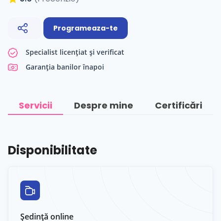
Programeaza-te
Specialist licențiat și verificat
Garanția banilor înapoi
Servicii
Despre mine
Certificări
Disponibilitate
Ședință online