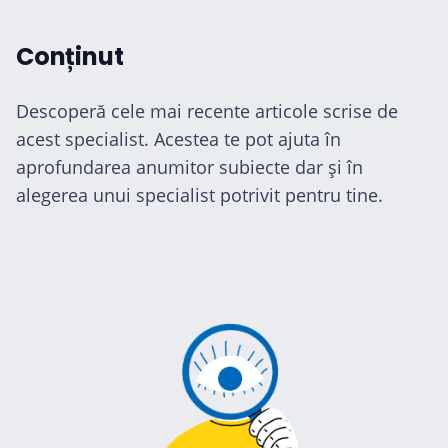
Conținut
Descoperă cele mai recente articole scrise de
acest specialist. Acestea te pot ajuta în
aprofundarea anumitor subiecte dar și în
alegerea unui specialist potrivit pentru tine.
cialiști
-te
ză-te