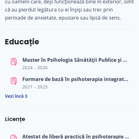
cu oameni care, deși funcționează bine în exterior, simt
că au pierdut legătura cu ei înșiși sau trec prin
perioade de anxietate, epuizare sau lipsă de sens.
Educație
Master în Psihologia Sănătății Publice și Clinice - "Universitatea Babeș-Bolyai" Cluj-Napoca
2024 - 2026
Formare de bază în psihoterapia integrativă - Asociația Română de Psihoterapie Integrativă
2021 - 2023
Vezi încă 3
Licențe
Atestat de liberă practică în psihoterapie integrativă