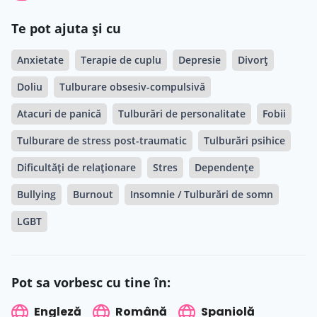
Te pot ajuta și cu
Anxietate
Terapie de cuplu
Depresie
Divorț
Doliu
Tulburare obsesiv-compulsivă
Atacuri de panică
Tulburări de personalitate
Fobii
Tulburare de stress post-traumatic
Tulburări psihice
Dificultăți de relaționare
Stres
Dependențe
Bullying
Burnout
Insomnie / Tulburări de somn
LGBT
Pot sa vorbesc cu tine în:
Engleză
Română
Spaniolă