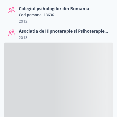
Colegiul psihologilor din Romania
Cod personal 13636
2012
Asociatia de Hipnoterapie si Psihoterapie Cognitiv Comportamentala
2013
cialiști
-te
ză-te
Hilio