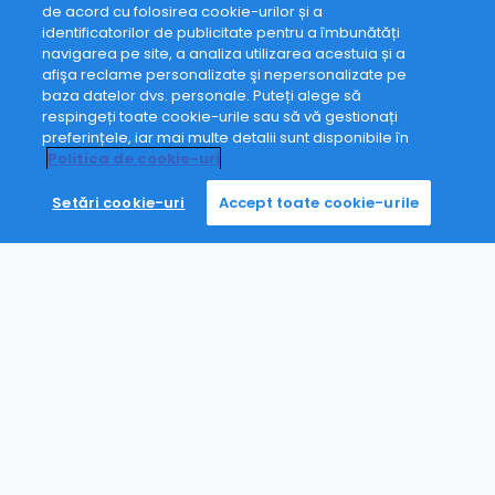
de acord cu folosirea cookie-urilor și a
identificatorilor de publicitate pentru a îmbunătăți
navigarea pe site, a analiza utilizarea acestuia și a
afişa reclame personalizate şi nepersonalizate pe
baza datelor dvs. personale. Puteți alege să
respingeți toate cookie-urile sau să vă gestionați
Acum
Simona Cernea
preferințele, iar mai multe detalii sunt disponibile în
Salut. Sunt aici să te ajut!
Politica de cookie-uri
Setări cookie-uri
Accept toate cookie-urile