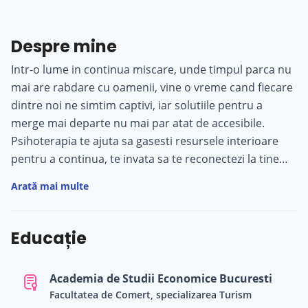
Despre mine
Intr-o lume in continua miscare, unde timpul parca nu
mai are rabdare cu oamenii, vine o vreme cand fiecare
dintre noi ne simtim captivi, iar solutiile pentru a
merge mai departe nu mai par atat de accesibile.
Psihoterapia te ajuta sa gasesti resursele interioare
pentru a continua, te invata sa te reconectezi la tine
insuti, sa iti identifici valorile personale, sa inveti cum
Arată mai multe
sa cauti raspunsuri si solutii. Nu atat realitatea ne
influenteaza viata cat ceea ce fiecare dintre noi gandim
referitor la ce se intampla in jurul nostru. Majoritatea
Educație
actiunilor noastre sunt de fapt raspunsuri ale
dialogului interior. Iar atunci cand apar dezechilibre la
Academia de Studii Economice Bucuresti
nivelul acestui discurs mental, linistea sufleteasca
Facultatea de Comert, specializarea Turism
dispare. Sunt Simona Cernea, Psiholog Clinician si