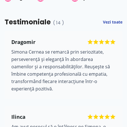
Testimoniale
Vezi toate
( 14 )
Dragomir
Simona Cernea se remarcă prin seriozitate,
perseverență și eleganță în abordarea
oamenilor și a responsabilităților. Reușește să
îmbine competența profesională cu empatia,
transformând fiecare interacțiune într-o
experiență pozitivă.
Ilinca
Am avut norocul să o întâlnesc pe Simona, o