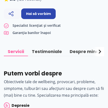
Hai să vorbim
Specialist licențiat și verificat
Garanția banilor înapoi
chevron_right
Servicii
Testimoniale
Despre mine
Putem vorbi despre
Obiectivele tale de wellbeing, provocari, probleme,
simptome, tulburări sau afecțiuni sau despre cum să fii
(mai) bine cu tine. Specializarea mea principală este:
Depresie