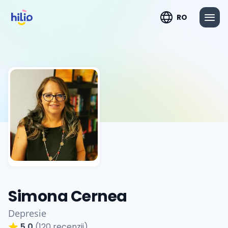
RO
Simona Cernea
Depresie
5.0
(120 recenzii)