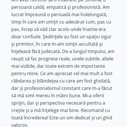
persoană caldă, empatică și profesionistă. Am
lucrat împreună o perioadă mai îndelungată,
timp în care am simțit cu adevărat cum, pas cu
pas, încep să văd clar acolo unde înainte era
doar confuzie. Ședințele au fost un spațiu sigur
și primitor, în care m-am simțit ascultată și
înțeleasă fără judecată. De-a lungul timpului, am
reușit să fac progrese reale, unele subtile, altele
mai vizibile, dar toate extrem de importante
pentru mine. Ce am apreciat cel mai mult a fost
răbdarea și blândețea cu care am fost ghidată,
dar și profesionalismul constant care m-a făcut
să mă simt mereu în mâini bune. Mi-a oferit
sprijin, dar și perspectiva necesară pentru a
crește și a mă înțelege mai bine. Recomand cu
toată încrederea! Este un om dedicat și un ghid
valoros.