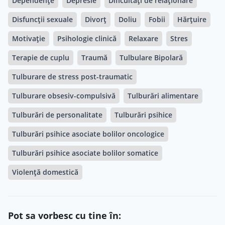
Dependențe
Depresie
Dificultăți de relaționare
Disfuncții sexuale
Divorț
Doliu
Fobii
Hărțuire
Motivație
Psihologie clinică
Relaxare
Stres
Terapie de cuplu
Traumă
Tulbulare Bipolară
Tulburare de stress post-traumatic
Tulburare obsesiv-compulsivă
Tulburări alimentare
Tulburări de personalitate
Tulburări psihice
Tulburări psihice asociate bolilor oncologice
Tulburări psihice asociate bolilor somatice
Violență domestică
Pot sa vorbesc cu tine în: