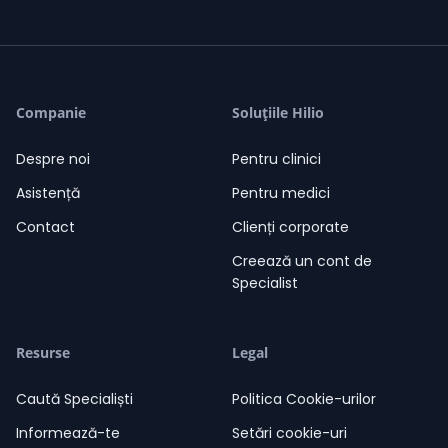
Nuți Neiconi
/ 0 Evaluări
grade
grade
grade
grade
grade
06-08-2026
Companie
Soluțiile Hilio
Nuți Neiconi
11:37
Salut. Sunt aici să te ajut!
11:37
Despre noi
Pentru clinici
Asistență
Pentru medici
Contact
Clienți corporate
Creează un cont de
Specialist
Resurse
Legal
Caută Specialiști
Politica Cookie-urilor
Informează-te
Setări cookie-uri