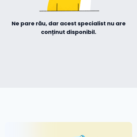
Hilio
Ne pare rău, dar acest specialist nu are
conținut disponibil.
ă