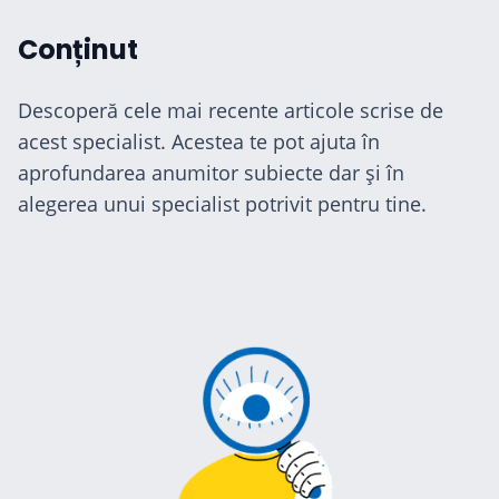
Conținut
Descoperă cele mai recente articole scrise de
acest specialist. Acestea te pot ajuta în
aprofundarea anumitor subiecte dar și în
alegerea unui specialist potrivit pentru tine.
cialiști
-te
ză-te