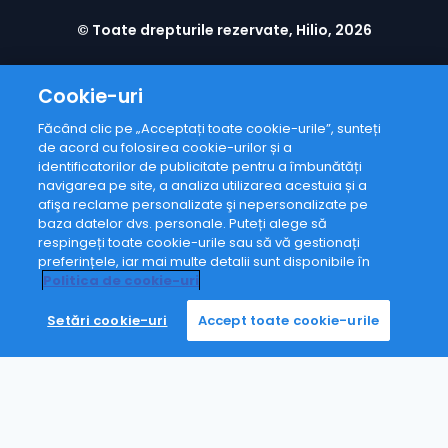
© Toate drepturile rezervate, Hilio, 2026
Cookie-uri
Făcând clic pe „Acceptați toate cookie-urile”, sunteți
de acord cu folosirea cookie-urilor și a
identificatorilor de publicitate pentru a îmbunătăți
navigarea pe site, a analiza utilizarea acestuia și a
afişa reclame personalizate şi nepersonalizate pe
baza datelor dvs. personale. Puteți alege să
respingeți toate cookie-urile sau să vă gestionați
preferințele, iar mai multe detalii sunt disponibile în
Politica de cookie-uri
Setări cookie-uri
Accept toate cookie-urile