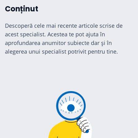
Conținut
Descoperă cele mai recente articole scrise de
acest specialist. Acestea te pot ajuta în
aprofundarea anumitor subiecte dar și în
alegerea unui specialist potrivit pentru tine.
cialiști
-te
ză-te