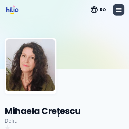
RO
Mihaela Crețescu
Doliu