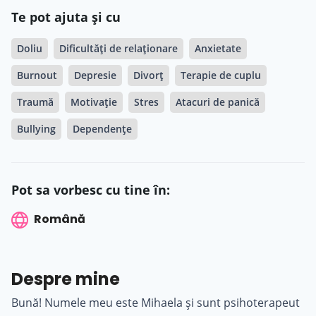
Te pot ajuta și cu
Doliu
Dificultăți de relaționare
Anxietate
Burnout
Depresie
Divorț
Terapie de cuplu
Traumă
Motivație
Stres
Atacuri de panică
Bullying
Dependențe
Pot sa vorbesc cu tine în:
Română
Despre mine
Bună! Numele meu este Mihaela și sunt psihoterapeut