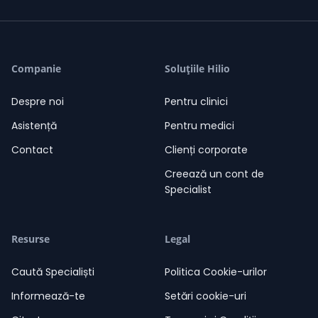
Mihaela Crețescu
Companie
Soluțiile Hilio
/ 0 Evaluări
grade
grade
grade
grade
grade
07-08-2026
Mihaela Crețescu
10:53
Despre noi
Pentru clinici
Salut. Sunt aici să te ajut!
10:53
Asistență
Pentru medici
Contact
Clienți corporate
Creează un cont de
Specialist
Resurse
Legal
Caută Specialiști
Politica Cookie-urilor
Informează-te
Setări cookie-uri