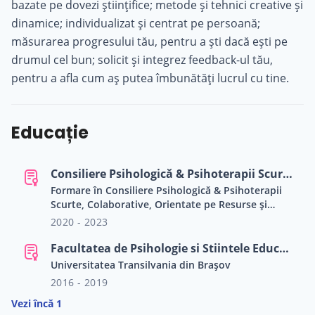
bazate pe dovezi științifice; metode și tehnici creative și
dinamice; individualizat și centrat pe persoană;
măsurarea progresului tău, pentru a ști dacă ești pe
drumul cel bun; solicit și integrez feedback-ul tău,
pentru a afla cum aș putea îmbunătăți lucrul cu tine.
Educație
Consiliere Psihologică & Psihoterapii Scurte, Colaborative, Orientate pe Resurse şi Soluţii
Formare în Consiliere Psihologică & Psihoterapii
Scurte, Colaborative, Orientate pe Resurse şi
Soluţii. Asociația Română de Terapii Scurte
2020 - 2023
Orientate pe Resurse și Soluții.
Facultatea de Psihologie si Stiintele Educatiei
Universitatea Transilvania din Brașov
2016 - 2019
Vezi încă 1