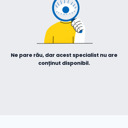
ză-te
Hilio
Ne pare rău, dar acest specialist nu are
ă
conținut disponibil.