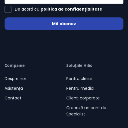
De acord cu
politica de confidențialitate
Mă abonez
Elena-Alina Orel
/ 0 Evaluări
grade
grade
grade
grade
grade
06-08-2026
Elena-Alina Orel
02:18
Salut. Sunt aici să te ajut!
Companie
Soluțiile Hilio
02:18
Despre noi
Pentru clinici
Asistență
Pentru medici
Contact
Clienți corporate
Creează un cont de
Specialist