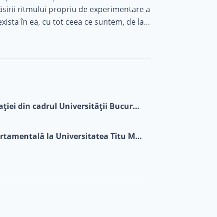
 găsirii ritmului propriu de experimentare a
xista în ea, cu tot ceea ce suntem, de la
nță, mulțumire, bucurie și multe altele.
Facultatea de Psihologie și Științele Educației din cadrul Universității București
Masterat în Psihoterapie Cognitiv Comportamentală la Universitatea Titu Maiorescu