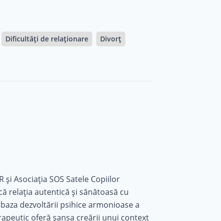
Dificultăți de relaționare
Divorț
 și Asociația SOS Satele Copiilor
că relația autentică și sănătoasă cu
la baza dezvoltării psihice armonioase a
erapeutic oferă șansa creării unui context