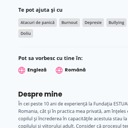
Te pot ajuta și cu
Atacuri de panică
Burnout
Depresie
Bullying
Doliu
Pot sa vorbesc cu tine în:
Engleză
Română
Despre mine
În cei peste 10 ani de experiență la Fundația ESTUAR
Romania, cât și în practica mea privată, am înțeles 
copilul și încrederea în capacitățile acestuia stau 
copilului și viitorului adult. Consider că procesul t