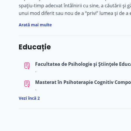
spațiu-timp adecvat întâlnirii cu sine, a căutării și
unui mod diferit sau nou de a “privi” lumea și de a e
frică, rușine, durere, neîncredere până la recunoști
Arată mai multe
Educație
-
-
Vezi încă 2