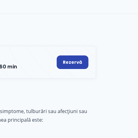
Rezervă
60 min
 simptome, tulburări sau afecțiuni sau
mea principală este: