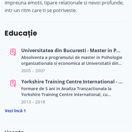
impreuna emotii, tipare relationale si nevoi profunde,
intr-un ritm care ti se potriveste.
Educație
Universitatea din Bucuresti - Master in Psihologie Organizationala si Economica
Absolventa a programului de master in Psihologie
organizationala si economica al Universitatii din
Bucuresti, cu formare avansata in evaluarea,
2005 - 2007
dezvoltarea si optimizarea proceselor de resurse
umane, dinamici organizationale si
Yorkshire Training Centre International - Formare in Analiza Tranzactionala
comportament economic. Programul mi-a
Formare de 5 ani in Analiza Tranzactionala la
consolidat expertiza in diagnoza organizationala,
Yorkshire Training Centre International, cu
managementul performantei si interventii
specializare in psihoterapie si focus pe
2013 - 2018
orientate spre dezvoltarea oamenilor si a culturii
intelegerea dinamicilor relationale, a scenariilor
organizaționale.
Vezi încă 1
de viata si a mecanismelor psihologice care
influenteaza dezvoltarea personala si relationala.
Aceasta pregatire mi-a consolidat capacitatea de
a lucra in profunzime cu procesele psihologice si