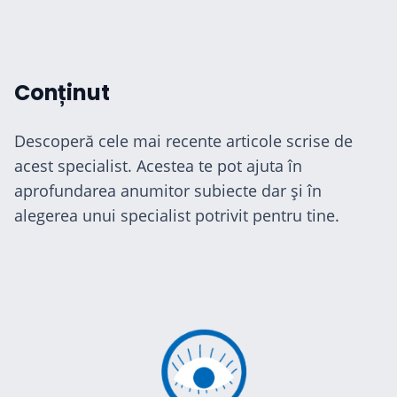
Conținut
Descoperă cele mai recente articole scrise de
acest specialist. Acestea te pot ajuta în
aprofundarea anumitor subiecte dar și în
alegerea unui specialist potrivit pentru tine.
cialiști
-te
ză-te