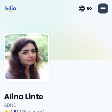
RO
Alina Linte
ADHD
4.97
(35 recenzii)