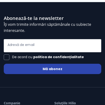
Abonează-te la newsletter
Îți vom trimite informări săptămânale cu subiecte
interesante.
Adresă de email
De acord cu
politica de confidențialitate
Mă abonez
Alina Linte
/ 35 Evaluări
star
star
star
star
star_half
08-08-2026
Alina Linte
22:06
Buna! Ce simti ca te macina cel
mai mult in aceasta perioada?
22:06
Companie
Soluțiile Hilio