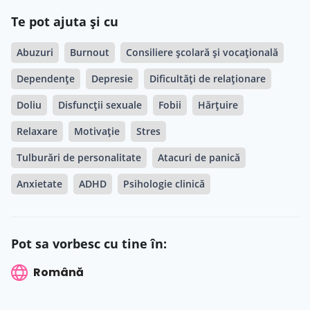
Te pot ajuta și cu
Abuzuri
Burnout
Consiliere școlară și vocațională
Dependențe
Depresie
Dificultăți de relaționare
Doliu
Disfuncții sexuale
Fobii
Hărțuire
Relaxare
Motivație
Stres
Tulburări de personalitate
Atacuri de panică
Anxietate
ADHD
Psihologie clinică
Pot sa vorbesc cu tine în:
Română