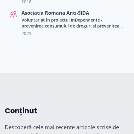
2018
Asociatia Romana Anti-SIDA
Voluntariat in proiectul InDependente -
prevenirea consumului de droguri si prevenirea
dependentelor in randul copiilor si tinerilor.
2023
cialiști
-te
ză-te
Conținut
Descoperă cele mai recente articole scrise de