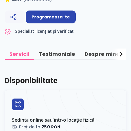
Programeaza-te
Specialist licențiat și verificat
chevron_right
Servicii
Testimoniale
Despre mine
Disponibilitate
Sedinta online sau într-o locație fizică
Preț de la
250 RON