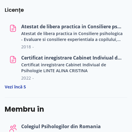
Licențe
Atestat de libera practica in Consiliere psihologica - Evaluare si Consiliere Experientiala
Atestat de libera practica in Consiliere psihologica
- Evaluare si consiliere experientiala a copilului,
adultului, cuplului si familiei
2018 -
Certificat inregistrare Cabinet Indiviual de Psihologie LINTE ALINA CRISTINA
Certificat inregistrare Cabinet Indiviual de
Psihologie LINTE ALINA CRISTINA
2022 -
Vezi încă 5
Membru în
Colegiul Psihologilor din Romania