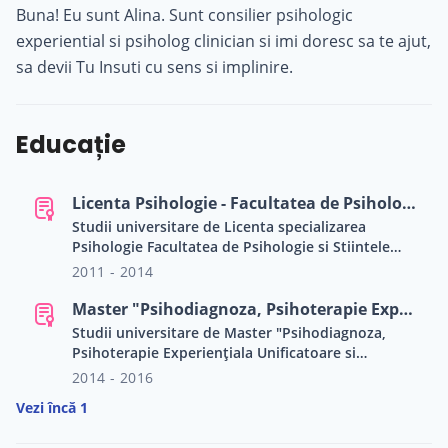
Buna! Eu sunt Alina. Sunt consilier psihologic
experiential si psiholog clinician si imi doresc sa te ajut,
sa devii Tu Insuti cu sens si implinire.
Educație
Licenta Psihologie - Facultatea de Psihologie si Stiintele Educatiei
Studii universitare de Licenta specializarea
Psihologie Facultatea de Psihologie si Stiintele
Educatiei Universitatea din Bucuresti
2011 - 2014
Master "Psihodiagnoza, Psihoterapie Experiențiala Unificatoare si Dezvoltare Personala"
Studii universitare de Master "Psihodiagnoza,
Psihoterapie Experiențiala Unificatoare si
Dezvoltare Personala" (PEU) Facultatea de
2014 - 2016
Psihologie si Stiintele Educatiei Universitatea din
Vezi încă 1
Bucuresti