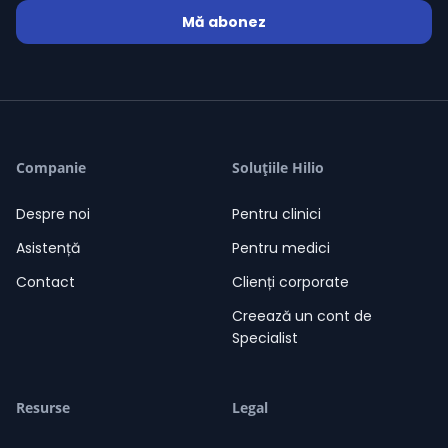
Mă abonez
Alexandra Gabriela Caraș
/ 0 Evaluări
grade
grade
grade
grade
grade
Companie
Soluțiile Hilio
08-08-2026
Alexandra Gabriela Caraș
23:50
Salut. Sunt aici să te ajut!
Despre noi
Pentru clinici
23:50
Asistență
Pentru medici
Contact
Clienți corporate
Creează un cont de
Specialist
Resurse
Legal