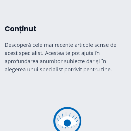
Conținut
Descoperă cele mai recente articole scrise de
acest specialist. Acestea te pot ajuta în
aprofundarea anumitor subiecte dar și în
alegerea unui specialist potrivit pentru tine.
cialiști
-te
ză-te