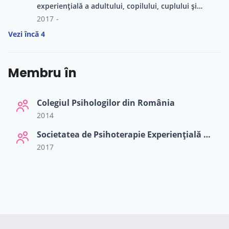
experiențială a adultului, copilului, cuplului și
familiei ”
2017 -
Vezi încă 4
Membru în
Colegiul Psihologilor din România
2014
Societatea de Psihoterapie Experiențială Română
2017