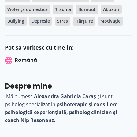
Violență domestică
Traumă
Burnout
Abuzuri
Bullying
Depresie
Stres
Hărțuire
Motivație
Pot sa vorbesc cu tine în:
Română
Despre mine
Mă numesc
Alexandra Gabriela Caraş
și sunt
psiholog specializat în
psihoterapie și consiliere
psihologică experienţială, psiholog clinician şi
coach Nlp Resonanz.