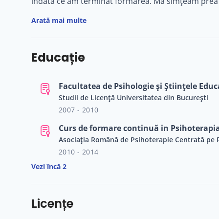
îndată ce am terminat formarea. Mă simțeam prea 
responsabilitatea de a ghida pe altcineva în proces
Arată mai multe
atât timp cât eu încă nu mă cunoșteam pe mine în
Educație
Facultatea de Psihologie și Științele Educ
Studii de Licență Universitatea din București
2007 - 2010
Curs de formare continuă in Psihoterapi
Asociația Română de Psihoterapie Centrată pe
2010 - 2014
Vezi încă 2
Licențe