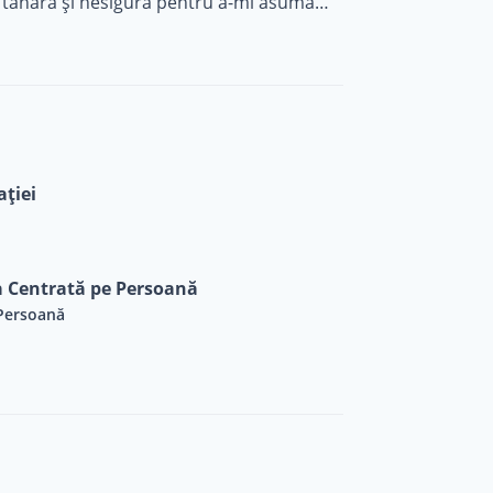
tânără și nesigură pentru a-mi asuma
ul său de creștere, respectiv schimbare,
deajuns de bine.
ației
a Centrată pe Persoană
 Persoană