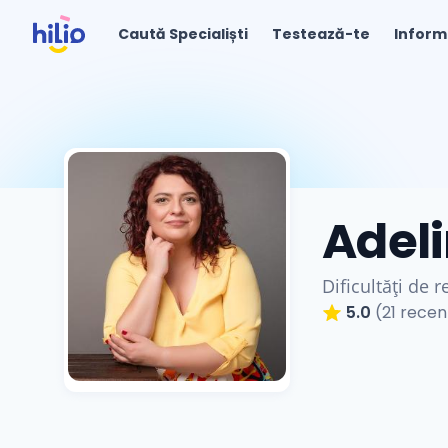
Caută Specialiști
Testează-te
Inform
Adeli
Dificultăți de r
5.0
(21 recenz