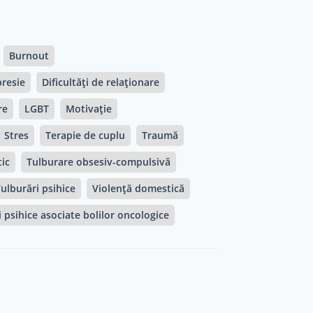
Burnout
resie
Dificultăți de relaționare
re
LGBT
Motivație
Stres
Terapie de cuplu
Traumă
ic
Tulburare obsesiv-compulsivă
ulburări psihice
Violență domestică
 psihice asociate bolilor oncologice