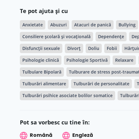
Te pot ajuta și cu
Anxietate
Abuzuri
Atacuri de panică
Bullying
Consiliere școlară și vocațională
Dependențe
Dep
Disfuncții sexuale
Divorț
Doliu
Fobii
Hărțui
Psihologie clinică
Psihologie Sportivă
Relaxare
Tulbulare Bipolară
Tulburare de stress post-traumat
Tulburări alimentare
Tulburări de personalitate
T
Tulburări psihice asociate bolilor somatice
Tulburări
Pot sa vorbesc cu tine în:
Română
Engleză