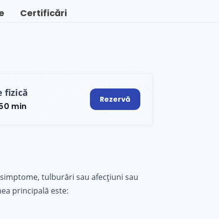
e
Certificări
 fizică
Rezervă
50 min
 simptome, tulburări sau afecțiuni sau
mea principală este: