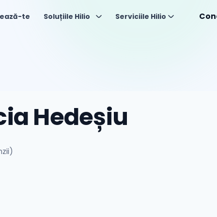
Con
ează-te
Soluțiile Hilio
Serviciile Hilio
cia Hedeșiu
zii)