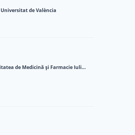
Universitat de València
Licențiat în Nutriție și Dietetică - Universitatea de Medicină și Farmacie Iuliu Hațieganu Cluj-Nap