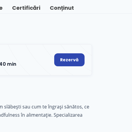
e
Certificări
Conținut
Rezervă
40 min
um slăbești sau cum te îngrași sănătos, ce
fulness în alimentație. Specializarea