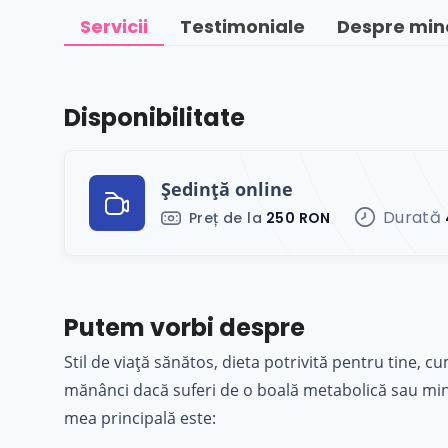
Servicii
Testimoniale
Despre min
Disponibilitate
Ședință online
Durată
Preț de la
250 RON
Putem vorbi despre
Stil de viață sănătos, dieta potrivită pentru tine, c
mănânci dacă suferi de o boală metabolică sau mind
mea principală este: