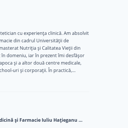
tetician cu experiența clinică. Am absolvit
rmacie din cadrul Universității de
sterat Nutriția și Calitatea Vieții din
Napoca și a altor două centre medicale,
chool-uri și corporații. În practică,
 Mai exact, învăț pacienții cum să
nătoasă.
Nutriție și Dietetică, Universitatea de Medicină și Farmacie Iuliu Hațieganu Cluj-Napoca