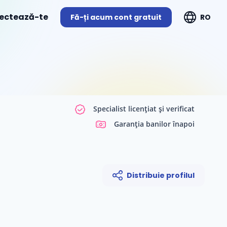
ectează-te
Fă-ți acum cont gratuit
RO
Specialist licențiat și verificat
Garanția banilor înapoi
Distribuie profilul