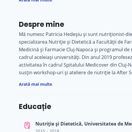
Despre mine
Mă numesc Patricia Hedeșiu și sunt nutriționist-die
specializarea Nutriție și Dietetică a Facultății de Fa
Medicină și Farmacie Cluj-Napoca și programul de ma
cadrul aceleiași universități. Din anul 2019 profesez în domeniu, iar în prezent îmi desfășor
activitatea în cadrul Spitalului Medicover din Cluj-
susțin workshop-uri și ateliere de nutriție la After S
abordarea mea se bazează pe educația nutrițională.
Arată mai multe
mănânce sănătos și să se bucure de mâncarea să
Educație
2015 - 2018