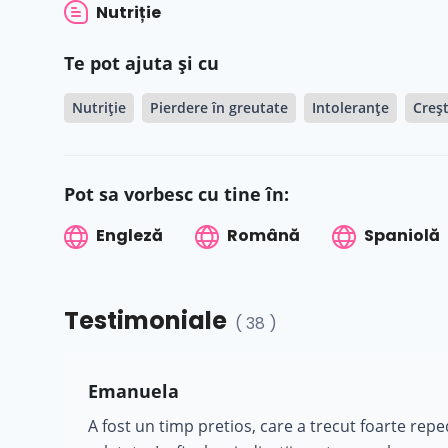
Nutriție
Te pot ajuta și cu
Nutriție
Pierdere în greutate
Intoleranțe
Creșt
Pot sa vorbesc cu tine în:
Engleză
Română
Spaniolă
Testimoniale
( 38 )
Emanuela
A fost un timp pretios, care a trecut foarte repe