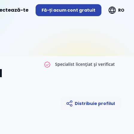
ectează-te
Fă-ți acum cont gratuit
RO
Specialist licențiat și verificat
u
Distribuie profilul