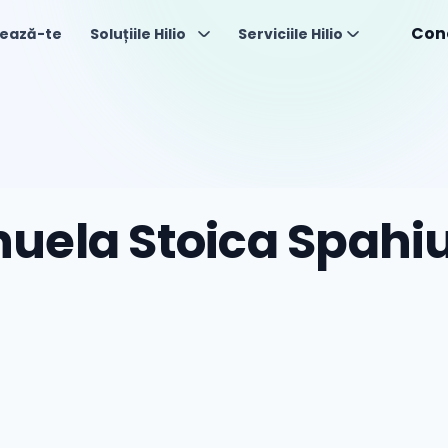
Con
ează-te
Soluțiile Hilio
Serviciile Hilio
uela Stoica Spahi