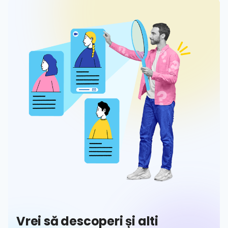
Hilio
ă
Vrei să descoperi și alti