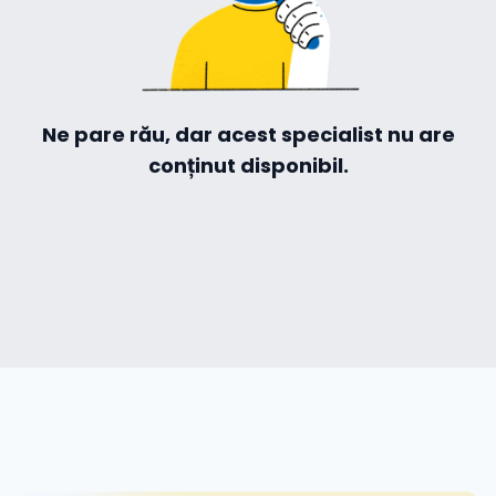
Ne pare rău, dar acest specialist nu are
conținut disponibil.
cialiști
-te
ză-te