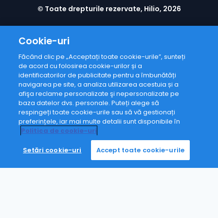
© Toate drepturile rezervate, Hilio, 2026
Cookie-uri
Făcând clic pe „Acceptați toate cookie-urile”, sunteți
de acord cu folosirea cookie-urilor și a
identificatorilor de publicitate pentru a îmbunătăți
navigarea pe site, a analiza utilizarea acestuia și a
afişa reclame personalizate şi nepersonalizate pe
baza datelor dvs. personale. Puteți alege să
respingeți toate cookie-urile sau să vă gestionați
preferințele, iar mai multe detalii sunt disponibile în
Politica de cookie-uri
Setări cookie-uri
Accept toate cookie-urile