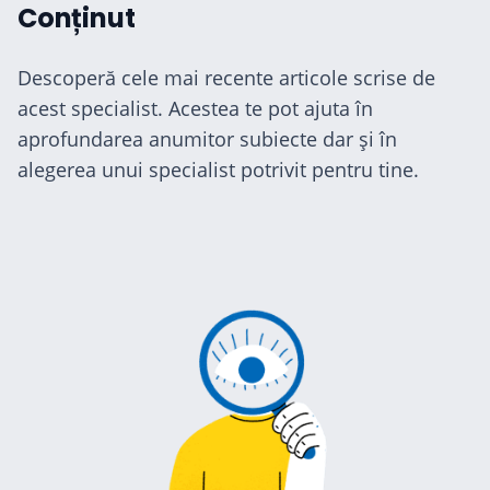
Conținut
Descoperă cele mai recente articole scrise de
acest specialist. Acestea te pot ajuta în
aprofundarea anumitor subiecte dar și în
alegerea unui specialist potrivit pentru tine.
cialiști
-te
ză-te