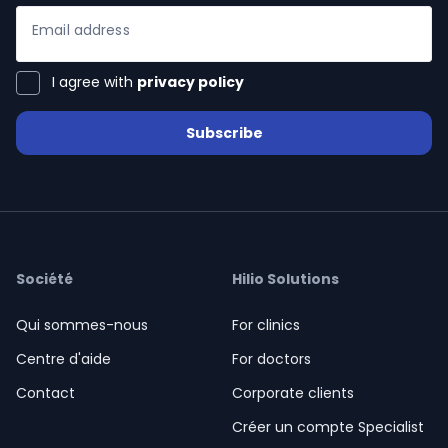
Email address
I agree with
privacy policy
ialists
Subscribe
n Hub
Société
Hilio Solutions
ices
Qui sommes-nous
For clinics
Centre d'aide
For doctors
Contact
Corporate clients
aide
Créer un compte Specialist