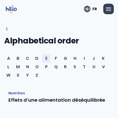
FR
Alphabetical order
A
B
C
D
E
F
G
H
I
J
K
L
M
N
O
P
Q
R
S
T
U
V
W
X
Y
Z
Nutrition
Effets d’une alimentation déséquilibrée