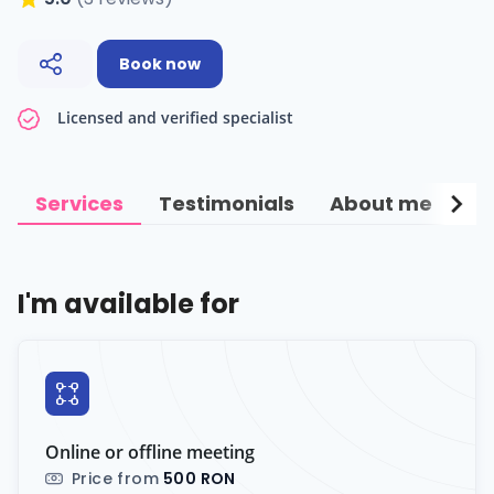
Book now
Licensed and verified specialist
chevron_right
Services
Testimonials
About me
Ce
I'm available for
Online or offline meeting
Price from
500 RON