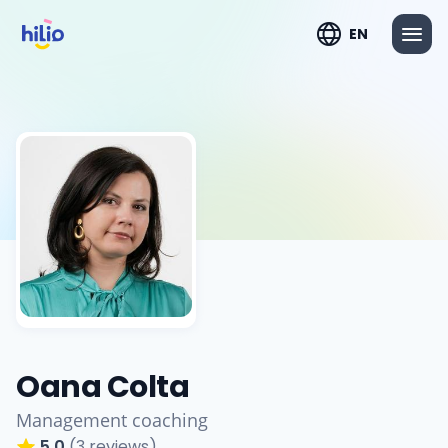
EN
Oana Colta
Management coaching
5.0
(3 reviews)