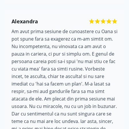
Alexandra
Am avut prima sesiune de cunoastere cu Oana si
pot spune fara sa exagerez ca m-am simtit om.
Nu incompetenta, nu vinovata ca am avut o
pauza in cariera, ci pur si simplu om. E genul de
persoana careia poti sa-i spui 'nu mai stiu ce fac
cu viata mea' fara sa simti rusine. Vorbeste
incet, te asculta, chiar te asculta! si nu sare
imediat cu 'hai sa facem un plan'. M-a lasat sa
respir, sa-mi aud gandurile fara sa ma simt
atacata de ele. Am plecat din prima sesiune mai
usoara. Nu cu miracole, nu cu un job in buzunar.
Dar cu sentimentul ca nu sunt singura care se
teme ca nu mai are loc undeva. Iar asta, sincer,
mi-a prins mai bine decat orice strategie de