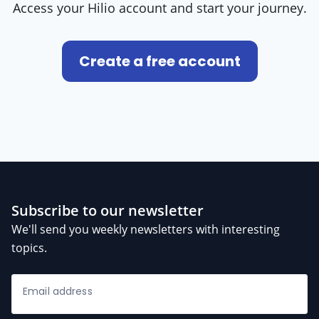
Access your Hilio account and start your journey.
Create a free account
Subscribe to our newsletter
We'll send you weekly newsletters with interesting
topics.
Oana Colta
/ 3 Reviews
star
star
star
star
star
06-08-2026
Oana Colta
18:34
Email address
Salut! Cu ce pot sa te ajut?
18:34