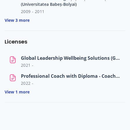
(Universitatea Babeș-Bolyai)
2009 - 2011
View 3 more
ialists
Licenses
self
Global Leadership Wellbeing Solutions (GLWS) - GLWS Level 1 Accreditation
n Hub
2021 -
Professional Coach with Diploma - CoachConnect
2022 -
View 1 more
ices
ter