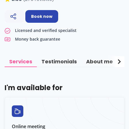
Book now
Licensed and verified specialist
Money back guarantee
chevron_right
Services
Testimonials
About me
Ce
I'm available for
Online meeting