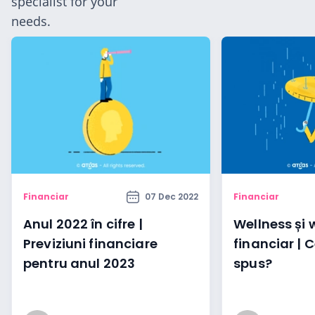
specialist for your
needs.
self
n Hub
ices
Financiar
07 Dec 2022
Financiar
ter
Anul 2022 în cifre |
Wellness și 
Previziuni financiare
financiar | 
pentru anul 2023
spus?