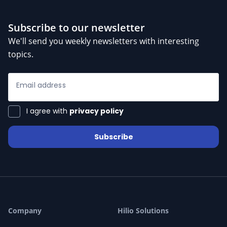
Subscribe to our newsletter
We'll send you weekly newsletters with interesting
topics.
Email address
I agree with
privacy policy
Subscribe
Mihai Constantinescu
/ 275 Reviews
star
star
star
star
star_half
10-08-2026
Mihai Constantinescu
19:37
Hello. I am here to help you!
19:37
Company
Hilio Solutions