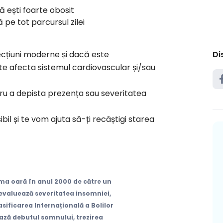
că ești foarte obosit
 pe tot parcursul zilei
ecțiuni moderne și dacă este
Di
te afecta sistemul cardiovascular și/sau
u a depista prezența sau severitatea
il și te vom ajuta să-ți recâștigi starea
ima oară în anul 2000 de către un
 evaluează severitatea insomniei,
lasificarea Internațională a Bolilor
ază debutul somnului, trezirea