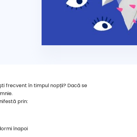
ști frecvent în timpul nopții? Dacă se
omnie.
ifestă prin:
dormi înapoi