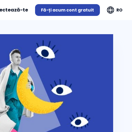
ectează-te
Fă-ți acum cont gratuit
RO