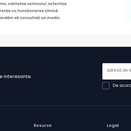
mn, calitatea somnului, suferința
rența cu funcționarea zilnică.
andăm să consultați un medic.
Adresă de 
e interesante.
De acor
Resurse
Legal