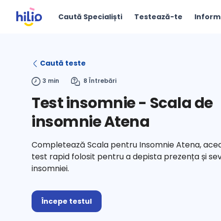
Caută Specialiști
Testează-te
Inform
Caută teste
3 min
8 Întrebări
Test insomnie - Scala de
insomnie Atena
Completează Scala pentru Insomnie Atena, acea
test rapid folosit pentru a depista prezența și se
insomniei.
Începe testul