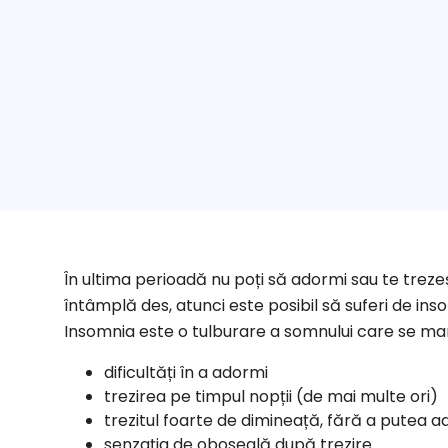
În ultima perioadă nu poți să adormi sau te treze
întâmplă des, atunci este posibil să suferi de ins
Insomnia este o tulburare a somnului care se man
dificultăți în a adormi
trezirea pe timpul nopții (de mai multe ori)
trezitul foarte de dimineață, fără a putea a
senzația de oboseală după trezire