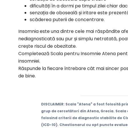
dificultăți în a dormi pe timpul zilei chiar da
senzația de oboseală și iritare este prezentă
scăderea puterii de concentrare.
Insomnia este una dintre cele mai răspândite af
nediagnosticată sau pur și simplu netratată, poa
crește riscul de obezitate.
Completează Scala pentru Insomnie Atena pentr
insomniei.
Răspunde la fiecare întrebare cât mai sincer posib
de bine.
DISCLAIMER:
Scala "Atena" a fost folosită pr
grup de cercetători din Atena, Grecia. Scala
folosind criterii de diagnostic stabilite de C
(ICD-10). Chestionarul cu opt puncte evalue