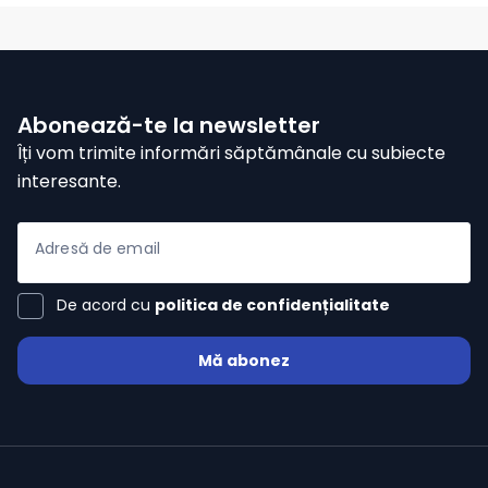
Hilio
Abonează-te la newsletter
ă
Îți vom trimite informări săptămânale cu subiecte
interesante.
Adresă de email
De acord cu
politica de confidențialitate
Mă abonez