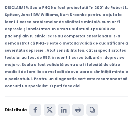
DISCLAIMER:
Scala PHQ9 a fost proiectată în 2001 de Robert L.
Spitzer, Janet BW Williams, Kurt Kroenke pentru a ajuta la
identificarea problemelor de sănătate mintală, cum ar fi
depresia și anxietatea. În urma unui studiu pe 6000 de
pacienți din 15 clinici care au completat chestionarul s-a
demonstrat că PHQ-9 este o metodă validă de cuantificare a
severității depresiei. Atât sensibilitatea, cât și specificitatea
testului au fost de 88% în identificarea tulburării depresive
majore. Scala a fost validată pentru a fi folosită de către
medicii de familie ca metodă de evaluare a sănătății mintale
cialiști
a pacientului. Pentru un diagnostic cert este recomandat să
consulți un specialist. O poți face aici.
-te
ză-te
Distribuie