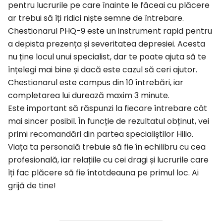
pentru lucrurile pe care înainte le făceai cu plăcere
ar trebui să îți ridici niște semne de întrebare.
Chestionarul PHQ-9 este un instrument rapid pentru
a depista prezența și severitatea depresiei. Acesta
nu ține locul unui specialist, dar te poate ajuta să te
înțelegi mai bine și dacă este cazul să ceri ajutor.
Chestionarul este compus din 10 întrebări, iar
completarea lui durează maxim 3 minute.
Este important să răspunzi la fiecare întrebare cât
mai sincer posibil. În funcție de rezultatul obținut, vei
primi recomandări din partea specialiștilor Hilio.
Viața ta personală trebuie să fie în echilibru cu cea
profesională, iar relațiile cu cei dragi și lucrurile care
îți fac plăcere să fie întotdeauna pe primul loc. Ai
grijă de tine!