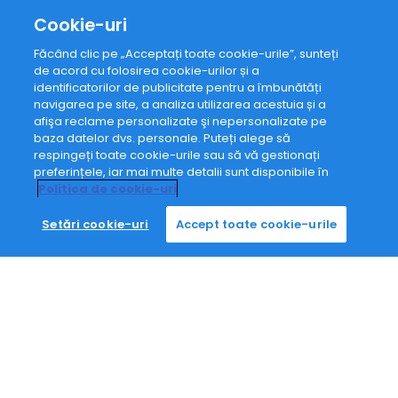
Cookie-uri
Făcând clic pe „Acceptați toate cookie-urile”, sunteți
de acord cu folosirea cookie-urilor și a
Adresă de email
identificatorilor de publicitate pentru a îmbunătăți
navigarea pe site, a analiza utilizarea acestuia și a
afişa reclame personalizate şi nepersonalizate pe
De acord cu
politica de
baza datelor dvs. personale. Puteți alege să
confidențialitate
respingeți toate cookie-urile sau să vă gestionați
preferințele, iar mai multe detalii sunt disponibile în
Politica de cookie-uri
Mă abonez
Setări cookie-uri
Accept toate cookie-urile