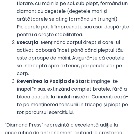
flotare, cu mâinile pe sol, sub piept, formând un
diamant cu degetele (degetele mari și
arătătoarele se ating formând un triunghi).
Picioarele pot fi împreunate sau ușor despărțite
pentru a crește stabilitatea.
Execuția
: Menținând corpul drept și core-ul
activat, coboară încet până când pieptul tău
este aproape de mâini. Asigură-te că coatele
se îndreaptă spre exterior, perpendicular pe
corp.
Revenirea la Poziția de Start
: Împinge-te
înapoi în sus, extinzând complet brațele, fără a
bloca coatele la finalul mișcării. Concentrează-
te pe menținerea tensiunii în tricepși și piept pe
tot parcursul exercițiului.
"Diamond Press" reprezintă o excelentă adiție la
orice rutină de antrenament, ajutând la creșterea