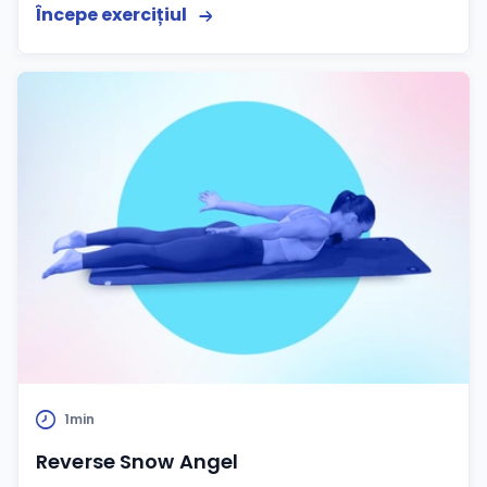
Începe exercițiul
cialiști
-te
ză-te
Hilio
1min
Reverse Snow Angel
ă