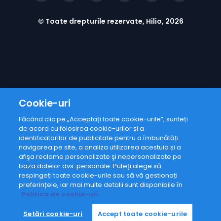
© Toate drepturile rezervate, Hilio, 2026
Cookie-uri
Făcând clic pe „Acceptați toate cookie-urile”, sunteți
de acord cu folosirea cookie-urilor și a
Adresă de email
identificatorilor de publicitate pentru a îmbunătăți
navigarea pe site, a analiza utilizarea acestuia și a
afişa reclame personalizate şi nepersonalizate pe
De acord cu
politica de
baza datelor dvs. personale. Puteți alege să
confidențialitate
respingeți toate cookie-urile sau să vă gestionați
preferințele, iar mai multe detalii sunt disponibile în
Politica de cookie-uri
Mă abonez
Setări cookie-uri
Accept toate cookie-urile