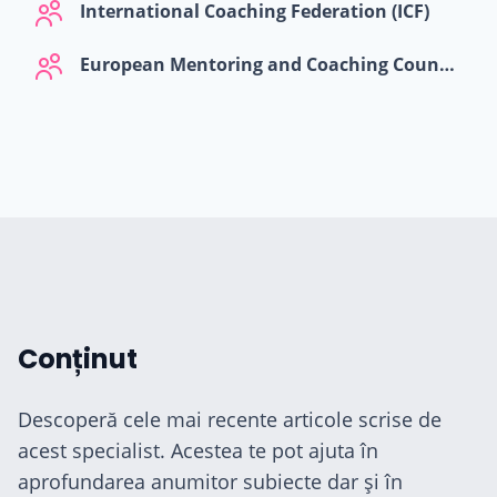
International Coaching Federation (ICF)
European Mentoring and Coaching Council (EMCC)
cialiști
-te
Conținut
ză-te
Descoperă cele mai recente articole scrise de
acest specialist. Acestea te pot ajuta în
Hilio
aprofundarea anumitor subiecte dar și în