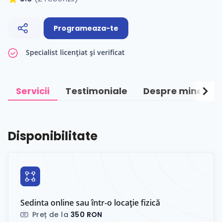
Programeaza-te
Specialist licențiat și verificat
chevron_right
Servicii
Testimoniale
Despre mine
Disponibilitate
Sedinta online sau într-o locație fizică
Preț de la
350 RON