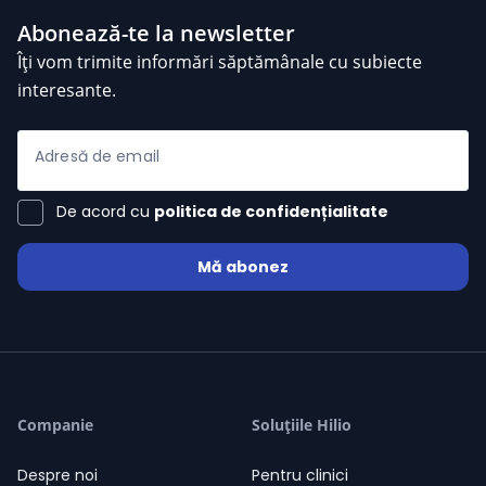
Abonează-te la newsletter
Îți vom trimite informări săptămânale cu subiecte
interesante.
Adresă de email
De acord cu
politica de confidențialitate
Mă abonez
Dan Vasile
/ 2 Evaluări
star
star
star
star
star
06-08-2026
Dan Vasile
06:18
Cu ce-as putea fi de folos?
06:18
Companie
Soluțiile Hilio
Despre noi
Pentru clinici