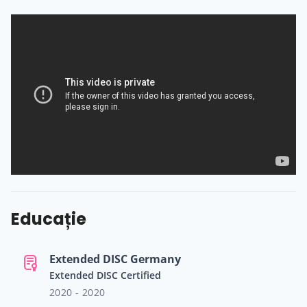
zeci de ori la adevărate erupții de resurse nebănuite și
la fuziunea unor părți aparent ascunse din potențialul
clienților mei. Cred cu tărie că prezența autentică a
unui om sau a unei afaceri antrenate de oameni pot fi
îmbunătățite prin combinația de instrumente de
teatru și coaching. Oamenii și echipele lor
experimentează transformarea prin joacă și prin
stabilirea încrederii în proces, prin stimularea
improvizației și a intuiției personale, prin stimularea
creativității și acceptarea criticilor constructive. Te-am
făcut curios, ești curajos? Hai să vorbim.
Educație
Extended DISC Germany
Extended DISC Certified
2020 - 2020