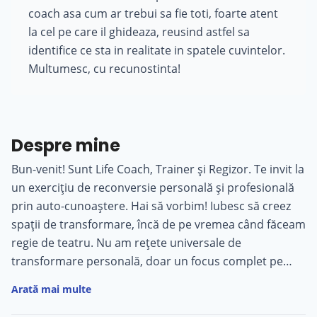
coach asa cum ar trebui sa fie toti, foarte atent
la cel pe care il ghideaza, reusind astfel sa
identifice ce sta in realitate in spatele cuvintelor.
Multumesc, cu recunostinta!
Despre mine
Bun-venit! Sunt Life Coach, Trainer și Regizor. Te invit la
un exercițiu de reconversie personală și profesională
prin auto-cunoaștere. Hai să vorbim! Iubesc să creez
spații de transformare, încă de pe vremea când făceam
regie de teatru. Nu am rețete universale de
transformare personală, doar un focus complet pe
persoana din fața mea, pe întreaga poveste de viață și
Arată mai multe
pe întregul potențial nemanifestat încă. Prin
reîntoarcerea la playfulness, am asistat cu uimire de