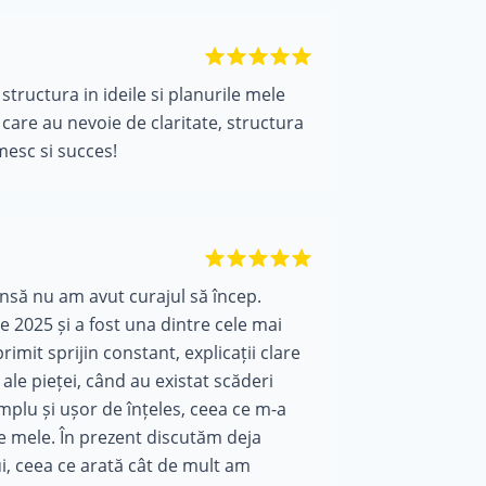
structura in ideile si planurile mele
care au nevoie de claritate, structura
mesc si succes!
însă nu am avut curajul să încep.
e 2025 și a fost una dintre cele mai
imit sprijin constant, explicații clare
e ale pieței, când au existat scăderi
mplu și ușor de înțeles, ceea ce m-a
le mele. În prezent discutăm deja
ui, ceea ce arată cât de mult am