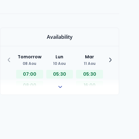
Availability
Tomorrow
Lun
Mar
Mer
08 Aou
10 Aou
11 Aou
12 Aou
07:00
05:30
05:30
05:30
08:00
16:00