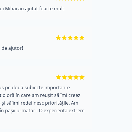
lui Mihai au ajutat foarte mult.
 de ajutor!
cus pe două subiecte importante
st o oră în care am reușit să îmi creez
și să îmi redefinesc prioritățile. Am
e în pașii următori. O experiență extrem