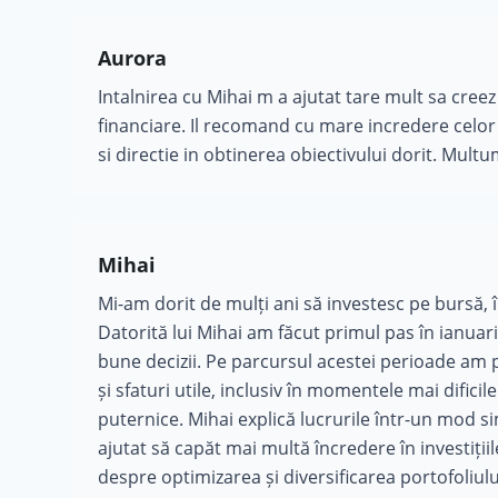
Aurora
Intalnirea cu Mihai m a ajutat tare mult sa creez 
financiare. Il recomand cu mare incredere celor 
si directie in obtinerea obiectivului dorit. Multu
Mihai
Mi-am dorit de mulți ani să investesc pe bursă, 
Datorită lui Mihai am făcut primul pas în ianuari
bune decizii. Pe parcursul acestei perioade am pr
și sfaturi utile, inclusiv în momentele mai dificil
puternice. Mihai explică lucrurile într-un mod si
ajutat să capăt mai multă încredere în investiții
despre optimizarea și diversificarea portofoliul