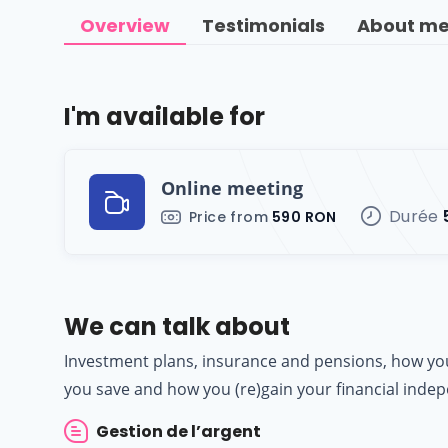
Overview
Testimonials
About m
I'm available for
Online meeting
Durée
Price from
590 RON
We can talk about
Investment plans, insurance and pensions, how y
you save and how you (re)gain your financial indep
Gestion de l’argent