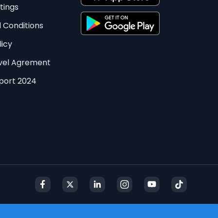
tings
 Conditions
licy
evel Agrement
eport 2024