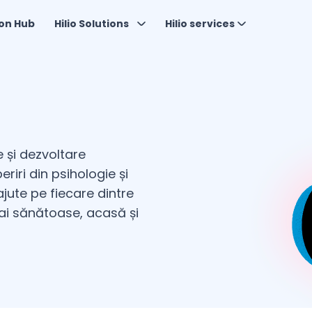
on Hub
Hilio Solutions
Hilio services
 și dezvoltare
iri din psihologie și
jute pe fiecare dintre
 mai sănătoase, acasă și