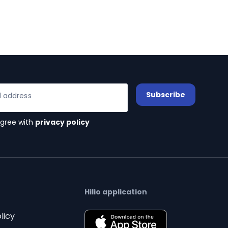
Subscribe
l address
agree with
privacy policy
Hilio application
licy